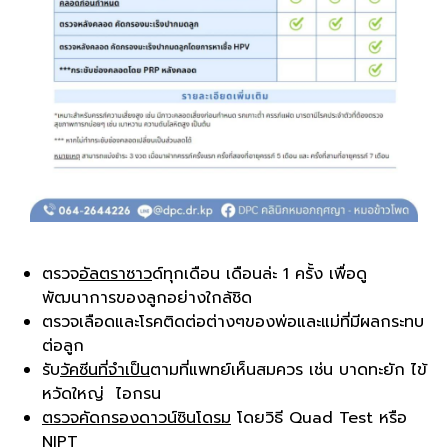
ตรวจ
อัลตราซาว
ด์ทุกเดือน เดือนล่ะ 1 ครั้ง เพื่อดู
พัฒนาการของลูกอย่างใกล้ชิด
ตรวจเลือดและโรคติดต่อต่างๆของพ่อและแม่ที่มีผลกระทบ
ต่อลูก
รับ
วัคซีนที่จำเป็น
ตามที่แพทย์เห็นสมควร เช่น บาดทะยัก ไข้
หวัดใหญ่ ไอกรน
ตรวจคัดกรองดาวน์ซินโดรม
โดยวิธี Quad Test หรือ
NIPT