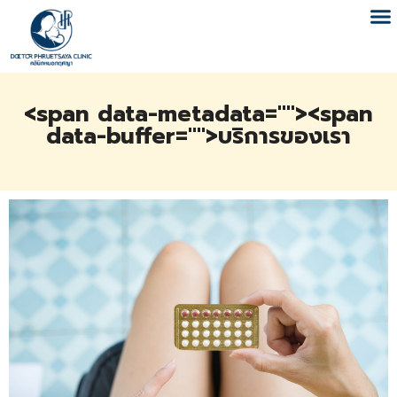
<span data-metadata="
"><span
data-buffer="
">บริการของเรา