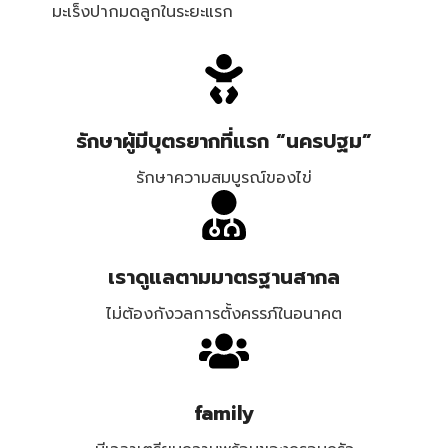
มะเร็งปากมดลูกในระยะแรก
รักษาผู้มีบุตรยากที่แรก “นครปฐม”
รักษาความสมบูรณ์ของไข่
เราดูแลตามมาตรฐานสากล
ไม่ต้องกังวลการตั้งครรภ์ในอนาคต
family