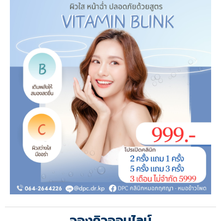
จองคิวออนไลน์